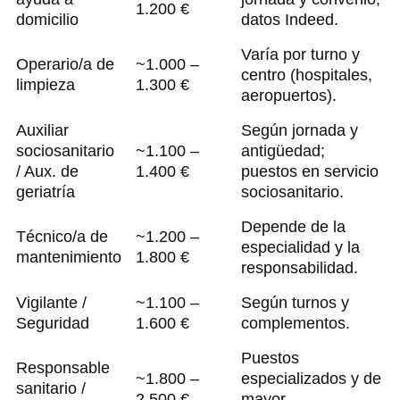
1.200 €
domicilio
datos Indeed.
Varía por turno y
Operario/a de
~1.000 –
centro (hospitales,
limpieza
1.300 €
aeropuertos).
Auxiliar
Según jornada y
sociosanitario
~1.100 –
antigüedad;
/ Aux. de
1.400 €
puestos en servicio
geriatría
sociosanitario.
Depende de la
Técnico/a de
~1.200 –
especialidad y la
mantenimiento
1.800 €
responsabilidad.
Vigilante /
~1.100 –
Según turnos y
Seguridad
1.600 €
complementos.
Puestos
Responsable
~1.800 –
especializados y de
sanitario /
2.500 €
mayor