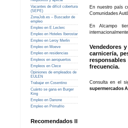
Requisitos y aplicar
Vacantes de difícil cobertura
En nuestro país c
(SEPE)
Comunidades Aut
ZonaJob.es – Buscador de
empleo
En Alcampo tien
Empleo en E.Leclerc
internacionalmente
Empleo en Hoteles Iberostar
Empleo en Leroy Merlin
Vendedores y
Empleo en Moeve
carnicería, p
Empleo en residencias
responsable
Empleos en aeropuertos
frecuencia.
Empleos en Clece
Opiniones de empleados de
EULEN
Consulta en el s
Trabajar en Cosentino
supermercados A
Cuánto se gana en Burger
King
Empleo en Danone
Empleo en Primafrio
Recomendados II