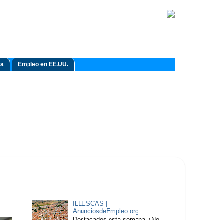
ta
Empleo en EE.UU.
ILLESCAS |
AnunciosdeEmpleo.org
Destacados esta semana ¿No