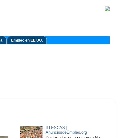
ta
Empleo en EE.UU.
ILLESCAS |
AnunciosdeEmpleo.org
Destacados esta semana ¿No