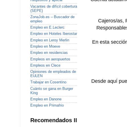
Requisitos y aplicar
Vacantes de difícil cobertura
(SEPE)
ZonaJob.es – Buscador de
Cajeros/as, 
empleo
Responsables
Empleo en E.Leclerc
Empleo en Hoteles Iberostar
Empleo en Leroy Merlin
En esta sección
Empleo en Moeve
Empleo en residencias
Empleos en aeropuertos
Empleos en Clece
Opiniones de empleados de
EULEN
Desde aquí pued
Trabajar en Cosentino
Cuánto se gana en Burger
King
Empleo en Danone
Empleo en Primafrio
Recomendados II