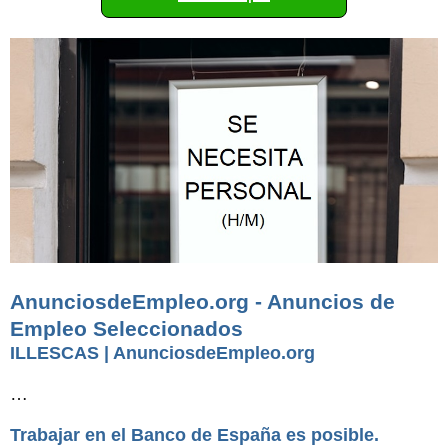
AnunciosdeEmpleo.org - Anuncios de
Empleo Seleccionados
ILLESCAS | AnunciosdeEmpleo.org
…
Trabajar en el Banco de España es posible.